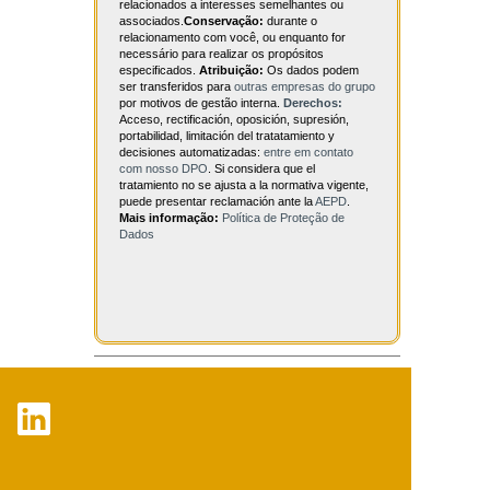
relacionados a interesses semelhantes ou
associados.
Conservação:
durante o
relacionamento com você, ou enquanto for
necessário para realizar os propósitos
especificados.
Atribuição:
Os dados podem
ser transferidos para
outras empresas do grupo
por motivos de gestão interna.
Derechos:
Acceso, rectificación, oposición, supresión,
portabilidad, limitación del tratatamiento y
decisiones automatizadas:
entre em contato
com nosso DPO
. Si considera que el
tratamiento no se ajusta a la normativa vigente,
puede presentar reclamación ante la
AEPD
.
Mais informação:
Política de Proteção de
Dados