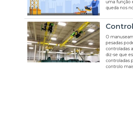
uma função e
queda nos no
Contro
O manuseamen
pesadas pode
controladas 
diz-se que e
controladas 
controlo mai