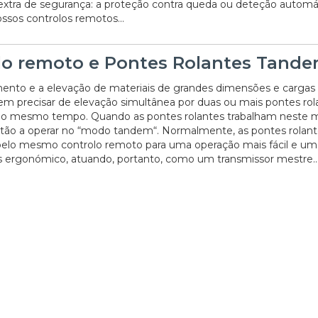
xtra de segurança: a proteção contra queda ou deteção automá
ssos controlos remotos...
lo remoto e Pontes Rolantes Tand
to e a elevação de materiais de grandes dimensões e cargas
m precisar de elevação simultânea por duas ou mais pontes rol
ao mesmo tempo. Quando as pontes rolantes trabalham neste 
stão a operar no “modo tandem“. Normalmente, as pontes rolant
pelo mesmo controlo remoto para uma operação mais fácil e um
s ergonómico, atuando, portanto, como um transmissor mestre..
06/07/2026
20/07/2026