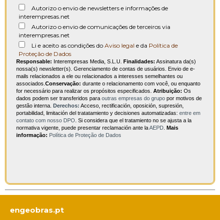
Autorizo o envio de newsletters e informações de
interempresas.net
Autorizo o envio de comunicações de terceiros via
interempresas.net
Li e aceito as condições do
Aviso legal
e da
Política de
Proteção de Dados
Responsable:
Interempresas Media, S.L.U.
Finalidades:
Assinatura da(s)
nossa(s) newsletter(s). Gerenciamento de contas de usuários. Envio de e-
mails relacionados a ele ou relacionados a interesses semelhantes ou
associados.
Conservação:
durante o relacionamento com você, ou enquanto
for necessário para realizar os propósitos especificados.
Atribuição:
Os
dados podem ser transferidos para
outras empresas do grupo
por motivos de
gestão interna.
Derechos:
Acceso, rectificación, oposición, supresión,
portabilidad, limitación del tratatamiento y decisiones automatizadas:
entre em
contato com nosso DPO
. Si considera que el tratamiento no se ajusta a la
normativa vigente, puede presentar reclamación ante la
AEPD
.
Mais
informação:
Política de Proteção de Dados
engeobras.pt