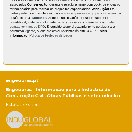
mails relacionados a ele ou relacionados a interesses semelhantes ou
associados.
Conservação:
durante o relacionamento com você, ou enquanto
for necessário para realizar os propósitos especificados.
Atribuição:
Os
dados podem ser transferidos para
outras empresas do grupo
por motivos de
gestão interna.
Derechos:
Acceso, rectificación, oposición, supresión,
portabilidad, limitación del tratatamiento y decisiones automatizadas:
entre em
contato com nosso DPO
. Si considera que el tratamiento no se ajusta a la
normativa vigente, puede presentar reclamación ante la
AEPD
.
Mais
informação:
Política de Proteção de Dados
engeobras.pt
Engeobras - Informação para a Indústria de
Construção Civil, Obras Públicas e setor mineiro
Estatuto Editorial