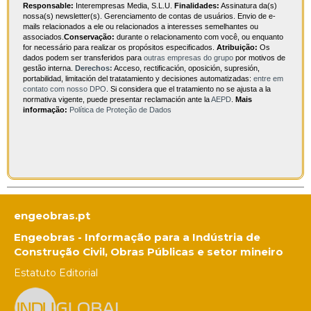
Responsable:
Interempresas Media, S.L.U.
Finalidades:
Assinatura da(s)
nossa(s) newsletter(s). Gerenciamento de contas de usuários. Envio de e-
mails relacionados a ele ou relacionados a interesses semelhantes ou
associados.
Conservação:
durante o relacionamento com você, ou enquanto
for necessário para realizar os propósitos especificados.
Atribuição:
Os
dados podem ser transferidos para
outras empresas do grupo
por motivos de
gestão interna.
Derechos:
Acceso, rectificación, oposición, supresión,
portabilidad, limitación del tratatamiento y decisiones automatizadas:
entre em
contato com nosso DPO
. Si considera que el tratamiento no se ajusta a la
normativa vigente, puede presentar reclamación ante la
AEPD
.
Mais
informação:
Política de Proteção de Dados
engeobras.pt
Engeobras - Informação para a Indústria de
Construção Civil, Obras Públicas e setor mineiro
Estatuto Editorial