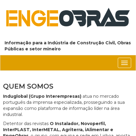
Informação para a Indústria de Construção Civil, Obras
Públicas e setor mineiro
Conm
nave
QUEM SOMOS
Induglobal (Grupo Interempresas)
atua no mercado
português da imprensa especializada, prosseguindo a sua
expansão como plataforma de informação líder na área
industrial.
Detentor das revistas
O Instalador, Novoperfil,
InterPLAST, InterMETAL, Agriterra, iAlimentar e
EngeObras
, o grupo, com equipa e sede em Lisboa, aposta