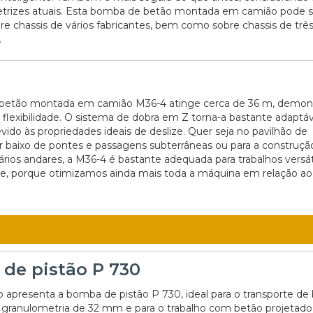
etrizes atuais. Esta bomba de betão montada em camião pode s
e chassis de vários fabricantes, bem como sobre chassis de três
.
betão montada em camião M36-4 atinge cerca de 36 m, demon
lexibilidade. O sistema de dobra em Z torna-a bastante adaptáv
ido às propriedades ideais de deslize. Quer seja no pavilhão de
r baixo de pontes e passagens subterrâneas ou para a construçã
vários andares, a M36-4 é bastante adequada para trabalhos versá
de, porque otimizamos ainda mais toda a máquina em relação ao
de pistão P 730
o apresenta a bomba de pistão P 730, ideal para o transporte de
 granulometria de 32 mm e para o trabalho com betão projetado