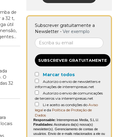
omba de
a 32 t,
ga útil
Subscrever gratuitamente a
imensão,
Newsletter -
Ver exemplo
ntes...
SUBSCREVER GRATUITAMENTE
pada
Marcar todos
. O
Autorizo o envio de newsletters e
das 32
informações de interempresas.net
Autorizo o envio de comunicações
de terceiros via interempresas.net
Li e aceito as condições do
Aviso
legal
e da
Política de Proteção de
Dados
ara
Responsable:
Interempresas Media, S.L.U.
locais
Finalidades:
Assinatura da(s) nossa(s)
newsletter(s). Gerenciamento de contas de
usuários. Envio de e-mails relacionados a ele ou
as