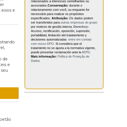
relacionados a interesses semelhantes ou
er
associados.
Conservação:
durante o
 eixos e
relacionamento com você, ou enquanto for
necessário para realizar os propósitos
especificados.
Atribuição:
Os dados podem
ser transferidos para
outras empresas do grupo
por motivos de gestão interna.
Derechos:
Acceso, rectificación, oposición, supresión,
portabilidad, limitación del tratatamiento y
decisiones automatizadas:
entre em contato
strando
com nosso DPO
. Si considera que el
el,
tratamiento no se ajusta a la normativa vigente,
puede presentar reclamación ante la
AEPD
.
Mais informação:
Política de Proteção de
o de
Dados
teis e
 seu
 betão
.