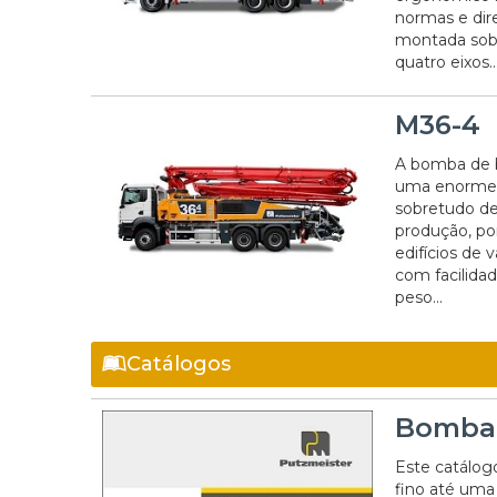
normas e dir
montada sobr
quatro eixos..
M36-4
A bomba de 
uma enorme f
sobretudo dev
produção, po
edifícios de 
com facilida
peso...
Catálogos
Bomba 
Este catálog
fino até uma