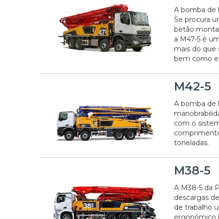
A bomba de b
Se procura 
betão montad
a M47-5 é um
mais do que s
bem como em 
M42-5
A bomba de 
manobrabilida
com o sistem
comprimento 
toneladas.
M38-5
A M38-5 da P
descargas de
de trabalho 
ergonómico i