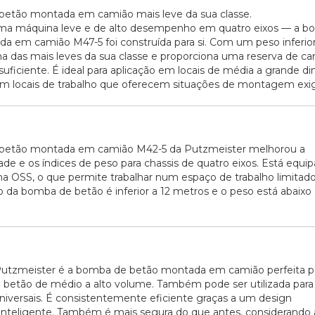
etão montada em camião mais leve da sua classe.
uma máquina leve e de alto desempenho em quatro eixos — a b
a em camião M47-5 foi construída para si. Com um peso inferior 
a das mais leves da sua classe e proporciona uma reserva de car
uficiente. É ideal para aplicação em locais de média a grande d
locais de trabalho que oferecem situações de montagem exige
betão montada em camião M42-5 da Putzmeister melhorou a
de e os índices de peso para chassis de quatro eixos. Está equi
a OSS, o que permite trabalhar num espaço de trabalho limitado
da bomba de betão é inferior a 12 metros e o peso está abaixo 
utzmeister é a bomba de betão montada em camião perfeita p
 betão de médio a alto volume. Também pode ser utilizada para 
universais. É consistentemente eficiente graças a um design
nteligente. Também é mais segura do que antes, considerando 