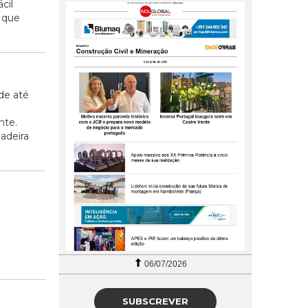
cil
o que
de até
nte.
adeira
06/07/2026
SUBSCREVER