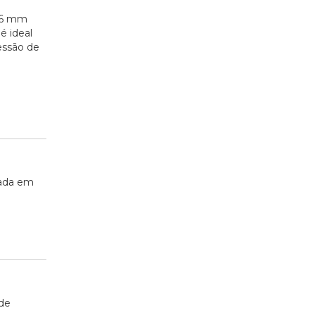
 16 mm
é ideal
essão de
tada em
de