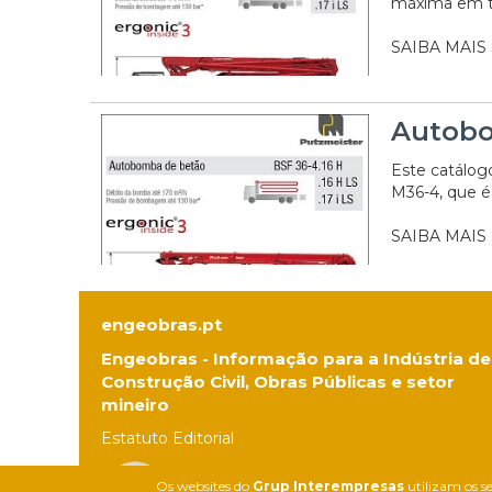
máxima em tr
SAIBA MAIS
Autobo
Este catálog
M36-4, que é
SAIBA MAIS
engeobras.pt
Engeobras - Informação para a Indústria de
Construção Civil, Obras Públicas e setor
mineiro
Estatuto Editorial
Os websites do
Grup Interempresas
utilizam os se