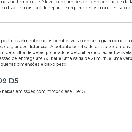
 mesmo tempo que é leve, com um design bem pensado e de fá
Além disso, é mais fácil de reparar e requer menos manutenção d
sporta fiavelmente meios bombeáveis com uma granulometria 
s de grandes distâncias. A potente bomba de pistão é ideal para
om betonilha de betão projetado e betonilha de chão auto-nivela
são de entrega até 80 bar e uma saída de 21 m³/h, é uma verd
quenas dimensões e baixo peso.
09 D5
 baixas emissões com motor diesel Tier 5...
06/07/2026
20/07/2026