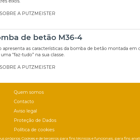
ês eixos.
 SOBRE A PUTZMEISTER
mba de betão M36-4
o apresenta as características da bomba de betão montada em 
 uma “faz-tudo” na sua classe.
 SOBRE A PUTZMEISTER
Quem somos
Contacto
Aviso legal
Proteção de Dados
Política de cookies
us próprios Cookies e de terceiros para fins técnicos e funcionais, para fins ana
Política de Privacidade Nas Redes Sociais