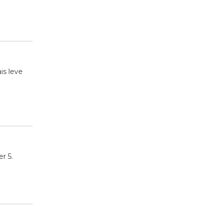
is leve
r 5.