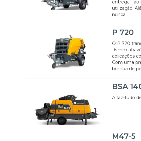
entrega - ao
utilização. 
nunca.
P 720
O P 720 tran
16 mm atravé
aplicações c
Com uma pres
bomba de pe
BSA 14
A faz-tudo de
M47-5