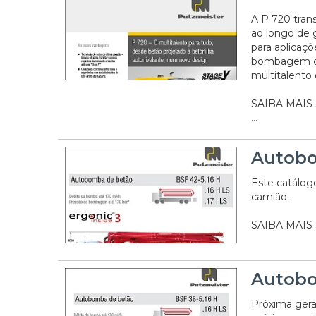
A P 720 tra
ao longo de 
para aplicaç
bombagem de 
multitalento
SAIBA MAIS
...
Autobo
Este catálo
camião.
SAIBA MAIS
Autobo
Próxima gera