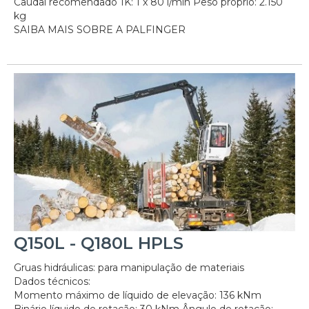
Caudal recomendado 1K: 1 x 80 l/min Peso próprio: 2.150
kg
SAIBA MAIS SOBRE A PALFINGER
Q150L - Q180L HPLS
Gruas hidráulicas: para manipulação de materiais
Dados técnicos:
Momento máximo de líquido de elevação: 136 kNm
Binário líquido de rotação: 30 kNm Ângulo de rotação: