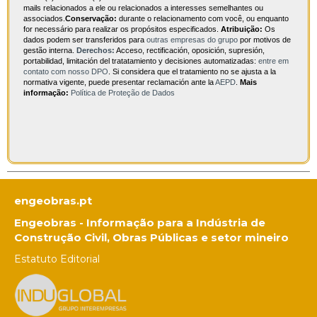
mails relacionados a ele ou relacionados a interesses semelhantes ou
associados.
Conservação:
durante o relacionamento com você, ou enquanto
for necessário para realizar os propósitos especificados.
Atribuição:
Os
dados podem ser transferidos para
outras empresas do grupo
por motivos de
gestão interna.
Derechos:
Acceso, rectificación, oposición, supresión,
portabilidad, limitación del tratatamiento y decisiones automatizadas:
entre em
contato com nosso DPO
. Si considera que el tratamiento no se ajusta a la
normativa vigente, puede presentar reclamación ante la
AEPD
.
Mais
informação:
Política de Proteção de Dados
engeobras.pt
Engeobras - Informação para a Indústria de
Construção Civil, Obras Públicas e setor mineiro
Estatuto Editorial