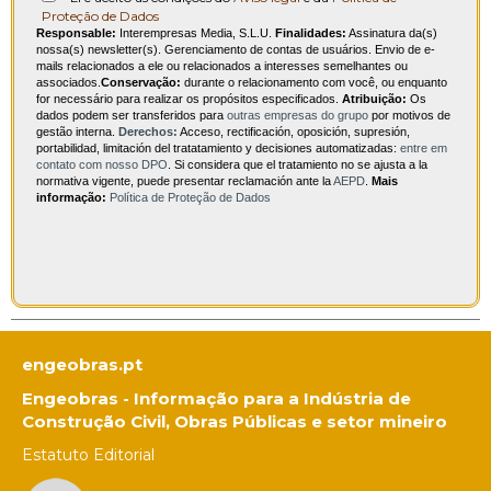
Proteção de Dados
Responsable:
Interempresas Media, S.L.U.
Finalidades:
Assinatura da(s)
nossa(s) newsletter(s). Gerenciamento de contas de usuários. Envio de e-
mails relacionados a ele ou relacionados a interesses semelhantes ou
associados.
Conservação:
durante o relacionamento com você, ou enquanto
for necessário para realizar os propósitos especificados.
Atribuição:
Os
dados podem ser transferidos para
outras empresas do grupo
por motivos de
gestão interna.
Derechos:
Acceso, rectificación, oposición, supresión,
portabilidad, limitación del tratatamiento y decisiones automatizadas:
entre em
contato com nosso DPO
. Si considera que el tratamiento no se ajusta a la
normativa vigente, puede presentar reclamación ante la
AEPD
.
Mais
informação:
Política de Proteção de Dados
engeobras.pt
Engeobras - Informação para a Indústria de
Construção Civil, Obras Públicas e setor mineiro
Estatuto Editorial