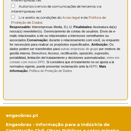
interempresas.net
Autorizo o envio de comunicações de terceiros via
interempresas.net
Li e aceito as condições do
Aviso legal
e da
Política de
Proteção de Dados
Responsable:
Interempresas Media, S.L.U.
Finalidades:
Assinatura da(s)
nossa(s) newsletter(s). Gerenciamento de contas de usuários. Envio de e-
mails relacionados a ele ou relacionados a interesses semelhantes ou
associados.
Conservação:
durante o relacionamento com você, ou enquanto
for necessário para realizar os propósitos especificados.
Atribuição:
Os
dados podem ser transferidos para
outras empresas do grupo
por motivos de
gestão interna.
Derechos:
Acceso, rectificación, oposición, supresión,
portabilidad, limitación del tratatamiento y decisiones automatizadas:
entre em
contato com nosso DPO
. Si considera que el tratamiento no se ajusta a la
normativa vigente, puede presentar reclamación ante la
AEPD
.
Mais
informação:
Política de Proteção de Dados
engeobras.pt
Engeobras - Informação para a Indústria de
Construção Civil, Obras Públicas e setor mineiro