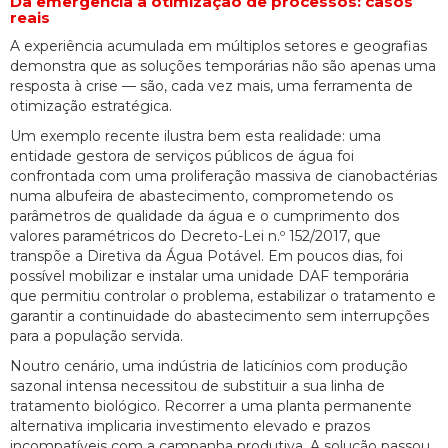
Da emergência à otimização de processos: casos
reais
A experiência acumulada em múltiplos setores e geografias
demonstra que as soluções temporárias não são apenas uma
resposta à crise — são, cada vez mais, uma ferramenta de
otimização estratégica.
Um exemplo recente ilustra bem esta realidade: uma
entidade gestora de serviços públicos de água foi
confrontada com uma proliferação massiva de cianobactérias
numa albufeira de abastecimento, comprometendo os
parâmetros de qualidade da água e o cumprimento dos
valores paramétricos do Decreto-Lei n.º 152/2017, que
transpõe a Diretiva da Água Potável. Em poucos dias, foi
possível mobilizar e instalar uma unidade DAF temporária
que permitiu controlar o problema, estabilizar o tratamento e
garantir a continuidade do abastecimento sem interrupções
para a população servida.
Noutro cenário, uma indústria de laticínios com produção
sazonal intensa necessitou de substituir a sua linha de
tratamento biológico. Recorrer a uma planta permanente
alternativa implicaria investimento elevado e prazos
incompatíveis com a campanha produtiva. A solução passou