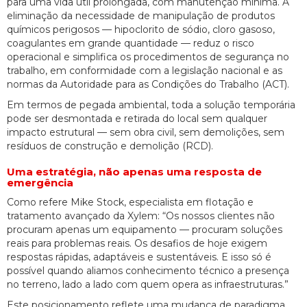
para uma vida útil prolongada, com manutenção mínima. A
eliminação da necessidade de manipulação de produtos
químicos perigosos — hipoclorito de sódio, cloro gasoso,
coagulantes em grande quantidade — reduz o risco
operacional e simplifica os procedimentos de segurança no
trabalho, em conformidade com a legislação nacional e as
normas da Autoridade para as Condições do Trabalho (ACT).
Em termos de pegada ambiental, toda a solução temporária
pode ser desmontada e retirada do local sem qualquer
impacto estrutural — sem obra civil, sem demolições, sem
resíduos de construção e demolição (RCD).
Uma estratégia, não apenas uma resposta de
emergência
Como refere Mike Stock, especialista em flotação e
tratamento avançado da Xylem: “Os nossos clientes não
procuram apenas um equipamento — procuram soluções
reais para problemas reais. Os desafios de hoje exigem
respostas rápidas, adaptáveis e sustentáveis. E isso só é
possível quando aliamos conhecimento técnico a presença
no terreno, lado a lado com quem opera as infraestruturas.”
Este posicionamento reflete uma mudança de paradigma