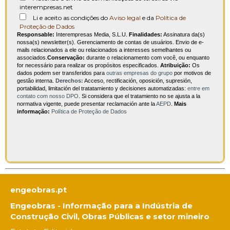
interempresas.net
Li e aceito as condições do
Aviso legal
e da
Política de
Proteção de Dados
Responsable:
Interempresas Media, S.L.U.
Finalidades:
Assinatura da(s)
nossa(s) newsletter(s). Gerenciamento de contas de usuários. Envio de e-
mails relacionados a ele ou relacionados a interesses semelhantes ou
associados.
Conservação:
durante o relacionamento com você, ou enquanto
for necessário para realizar os propósitos especificados.
Atribuição:
Os
dados podem ser transferidos para
outras empresas do grupo
por motivos de
gestão interna.
Derechos:
Acceso, rectificación, oposición, supresión,
portabilidad, limitación del tratatamiento y decisiones automatizadas:
entre em
contato com nosso DPO
. Si considera que el tratamiento no se ajusta a la
normativa vigente, puede presentar reclamación ante la
AEPD
.
Mais
informação:
Política de Proteção de Dados
engeobras.pt
Engeobras - Informação para a Indústria de
Construção Civil, Obras Públicas e setor mineiro