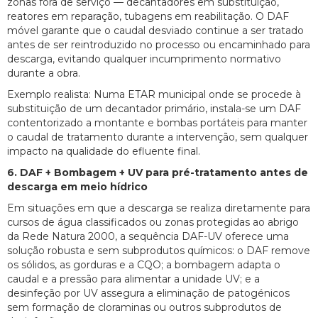
zonas fora de serviço — decantadores em substituição,
reatores em reparação, tubagens em reabilitação. O DAF
móvel garante que o caudal desviado continue a ser tratado
antes de ser reintroduzido no processo ou encaminhado para
descarga, evitando qualquer incumprimento normativo
durante a obra.
Exemplo realista: Numa ETAR municipal onde se procede à
substituição de um decantador primário, instala-se um DAF
contentorizado a montante e bombas portáteis para manter
o caudal de tratamento durante a intervenção, sem qualquer
impacto na qualidade do efluente final.
6. DAF + Bombagem + UV para pré-tratamento antes de
descarga em meio hídrico
Em situações em que a descarga se realiza diretamente para
cursos de água classificados ou zonas protegidas ao abrigo
da Rede Natura 2000, a sequência DAF-UV oferece uma
solução robusta e sem subprodutos químicos: o DAF remove
os sólidos, as gorduras e a CQO; a bombagem adapta o
caudal e a pressão para alimentar a unidade UV; e a
desinfeção por UV assegura a eliminação de patogénicos
sem formação de cloraminas ou outros subprodutos de