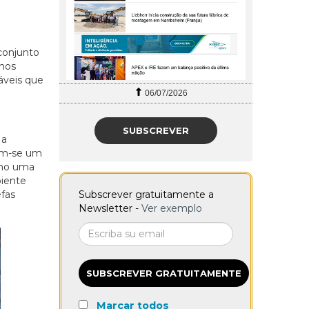
conjunto
 nos
áveis que
06/07/2026
SUBSCREVER
 a
uem-se um
omo uma
biente
Subscrever gratuitamente a
fas
Newsletter -
Ver exemplo
SUBSCREVER GRATUITAMENTE
Marcar todos