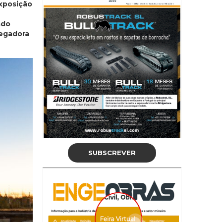
exposição
ado
regadora
SUBSCREVER