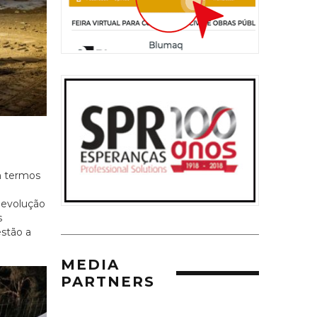
m termos
 evolução
s
stão a
MEDIA
PARTNERS