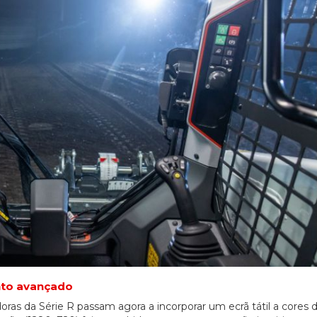
ento avançado
oras da Série R passam agora a incorporar um ecrã tátil a cores 