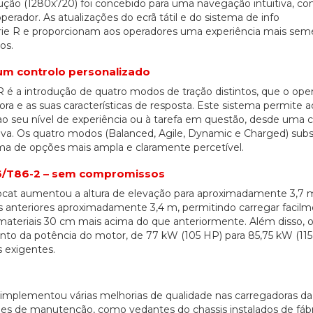
lução (1280x720) foi concebido para uma navegação intuitiva, c
rador. As atualizações do ecrã tátil e do sistema de info
ie R e proporcionam aos operadores uma experiência mais sem
os.
um controlo personalizado
 é a introdução de quatro modos de tração distintos, que o ope
ra e as suas características de resposta. Este sistema permite a
o seu nível de experiência ou à tarefa em questão, desde uma
iva. Os quatro modos (Balanced, Agile, Dynamic e Charged) sub
ama de opções mais ampla e claramente percetível.
86/T86-2 – sem compromissos
bcat aumentou a altura de elevação para aproximadamente 3,7 
s anteriores aproximadamente 3,4 m, permitindo carregar facil
 materiais 30 cm mais acima do que anteriormente. Além disso, 
to da potência do motor, de 77 kW (105 HP) para 85,75 kW (115
s exigentes.
 implementou várias melhorias de qualidade nas carregadoras da
des de manutenção, como vedantes do chassis instalados de fábr