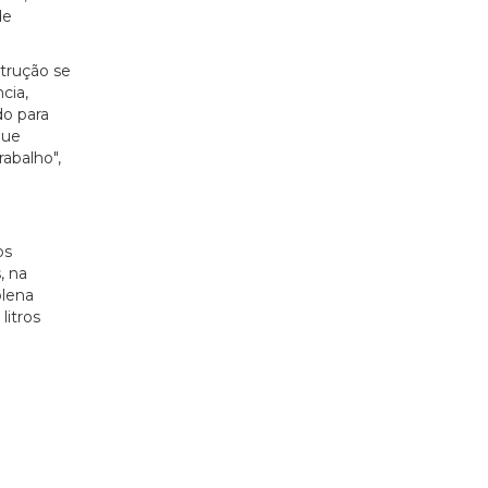
de
strução se
cia,
do para
que
abalho",
os
, na
plena
itros