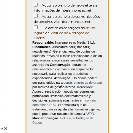
Autorizo o envio de newsletters e
informações de interempresas.net
Autorizo o envio de comunicações
de terceiros via interempresas.net
Li e aceito as condições do
Aviso
legal
e da
Política de Proteção de
Dados
Responsable:
Interempresas Media, S.L.U.
Finalidades:
Assinatura da(s) nossa(s)
newsletter(s). Gerenciamento de contas de
usuários. Envio de e-mails relacionados a ele ou
relacionados a interesses semelhantes ou
associados.
Conservação:
durante o
relacionamento com você, ou enquanto for
necessário para realizar os propósitos
especificados.
Atribuição:
Os dados podem
ser transferidos para
outras empresas do grupo
por motivos de gestão interna.
Derechos:
Acceso, rectificación, oposición, supresión,
portabilidad, limitación del tratatamiento y
decisiones automatizadas:
entre em contato
com nosso DPO
. Si considera que el
tratamiento no se ajusta a la normativa vigente,
puede presentar reclamación ante la
AEPD
.
Mais informação:
Política de Proteção de
Dados
de 8