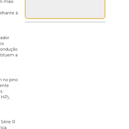
om mais
elhante à
rador
os
 condução
stituem a
m no pino
mente
os
 HP),
 Série R
ica,