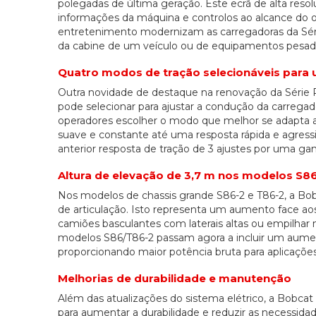
polegadas de última geração. Este ecrã de alta reso
informações da máquina e controlos ao alcance do ope
entretenimento modernizam as carregadoras da Sér
da cabine de um veículo ou de equipamentos pesad
Quatro modos de tração selecionáveis para 
Outra novidade de destaque na renovação da Série R
pode selecionar para ajustar a condução da carregado
operadores escolher o modo que melhor se adapta a
suave e constante até uma resposta rápida e agress
anterior resposta de tração de 3 ajustes por uma g
Altura de elevação de 3,7 m nos modelos S
Nos modelos de chassis grande S86-2 e T86-2, a Bo
de articulação. Isto representa um aumento face ao
camiões basculantes com laterais altas ou empilhar
modelos S86/T86-2 passam agora a incluir um aumen
proporcionando maior potência bruta para aplicaçõe
Melhorias de durabilidade e manutenção
Além das atualizações do sistema elétrico, a Bobcat
para aumentar a durabilidade e reduzir as necessida