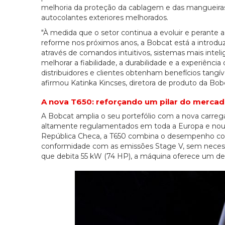
melhoria da proteção da cablagem e das mangueiras, 
autocolantes exteriores melhorados.
"À medida que o setor continua a evoluir e perante 
reforme nos próximos anos, a Bobcat está a introduzi
através de comandos intuitivos, sistemas mais intel
melhorar a fiabilidade, a durabilidade e a experiênci
distribuidores e clientes obtenham benefícios tangí
afirmou Katinka Kincses, diretora de produto da Bob
A nova T650: reforçando um pilar do merca
A Bobcat amplia o seu portefólio com a nova carre
altamente regulamentados em toda a Europa e noutr
República Checa, a T650 combina o desempenho co
conformidade com as emissões Stage V, sem necessi
que debita 55 kW (74 HP), a máquina oferece um des