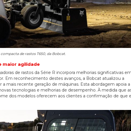
 compacta de rastos T650, da Bobcat.
e maior agilidade
doras de rastos da Série R incorpora melhorias significativas e
dor. Em reconhecimento destes avanços, a Bobcat atualizou a
ar a mais recente geração de máquinas. Esta abordagem apoia a
r novas tecnologias e melhorias de desempenho. À medida que a
nome dos modelos oferecem aos clientes a confirmação de que e