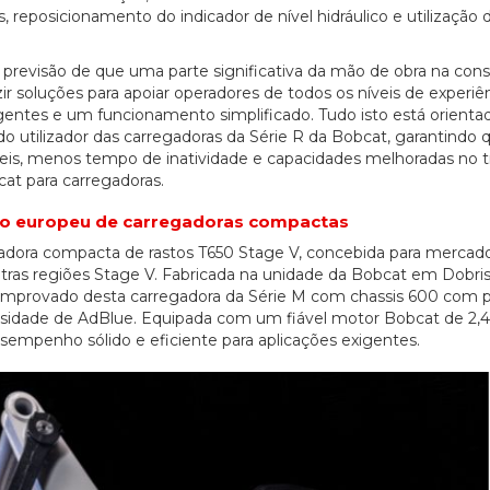
reposicionamento do indicador de nível hidráulico e utilização 
a previsão de que uma parte significativa da mão de obra na con
r soluções para apoiar operadores de todos os níveis de experiên
igentes e um funcionamento simplificado. Tudo isto está orienta
a do utilizador das carregadoras da Série R da Bobcat, garantindo 
veis, menos tempo de inatividade e capacidades melhoradas no tr
cat para carregadoras.
do europeu de carregadoras compactas
gadora compacta de rastos T650 Stage V, concebida para mercad
as regiões Stage V. Fabricada na unidade da Bobcat em Dobris
mprovado desta carregadora da Série M com chassis 600 com 
dade de AdBlue. Equipada com um fiável motor Bobcat de 2,4 l
empenho sólido e eficiente para aplicações exigentes.