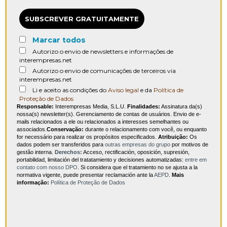
SUBSCREVER GRATUITAMENTE
Marcar todos
Autorizo o envio de newsletters e informações de
interempresas.net
Autorizo o envio de comunicações de terceiros via
interempresas.net
Li e aceito as condições do
Aviso legal
e da
Política de
Proteção de Dados
Responsable:
Interempresas Media, S.L.U.
Finalidades:
Assinatura da(s)
nossa(s) newsletter(s). Gerenciamento de contas de usuários. Envio de e-
mails relacionados a ele ou relacionados a interesses semelhantes ou
associados.
Conservação:
durante o relacionamento com você, ou enquanto
for necessário para realizar os propósitos especificados.
Atribuição:
Os
dados podem ser transferidos para
outras empresas do grupo
por motivos de
gestão interna.
Derechos:
Acceso, rectificación, oposición, supresión,
portabilidad, limitación del tratatamiento y decisiones automatizadas:
entre em
contato com nosso DPO
. Si considera que el tratamiento no se ajusta a la
normativa vigente, puede presentar reclamación ante la
AEPD
.
Mais
informação:
Política de Proteção de Dados