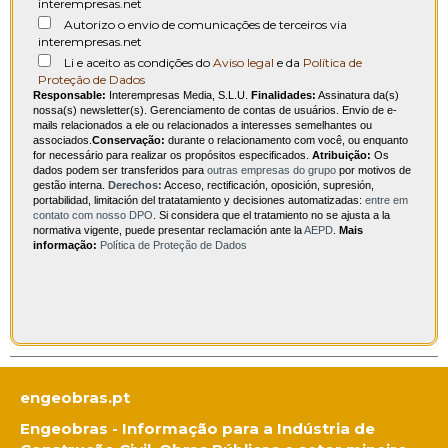
interempresas.net
Autorizo o envio de comunicações de terceiros via
interempresas.net
Li e aceito as condições do
Aviso legal
e da
Política de
Proteção de Dados
Responsable:
Interempresas Media, S.L.U.
Finalidades:
Assinatura da(s)
nossa(s) newsletter(s). Gerenciamento de contas de usuários. Envio de e-
mails relacionados a ele ou relacionados a interesses semelhantes ou
associados.
Conservação:
durante o relacionamento com você, ou enquanto
for necessário para realizar os propósitos especificados.
Atribuição:
Os
dados podem ser transferidos para
outras empresas do grupo
por motivos de
gestão interna.
Derechos:
Acceso, rectificación, oposición, supresión,
portabilidad, limitación del tratatamiento y decisiones automatizadas:
entre em
contato com nosso DPO
. Si considera que el tratamiento no se ajusta a la
normativa vigente, puede presentar reclamación ante la
AEPD
.
Mais
informação:
Política de Proteção de Dados
engeobras.pt
Engeobras - Informação para a Indústria de