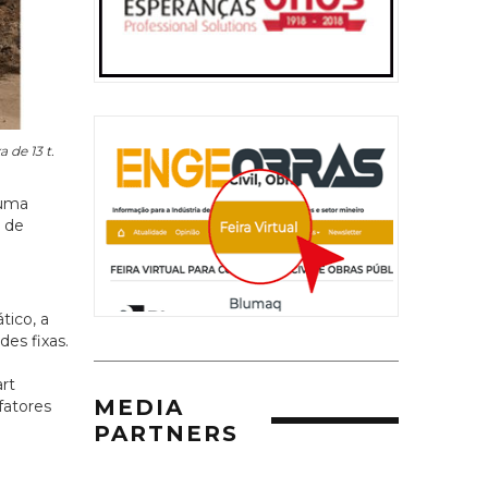
de 13 t.
 uma
 de
ico, a
es fixas.
e
rt
MEDIA
fatores
PARTNERS