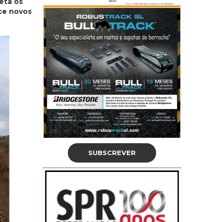
eta os
ece novos
SUBSCREVER