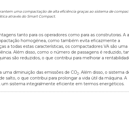
antem uma compactação de alta eficiência graças ao sistema de compac
tica através do Smart Compact.
agens tanto para os operadores como para as construtoras. A 
06/07/2026
20/07/2026
ompactação homogénea, como também evita eficazmente a
as a todas estas características, os compactadores VA são uma
ncia. Além disso, como o número de passagens é reduzido, ta
as são reduzidos, o que contribui para melhorar a rentabilidad
a uma diminuição das emissões de CO
. Além disso, o sistema d
2
salto, o que contribui para prolongar a vida útil da máquina. A
VA um sistema integralmente eficiente em termos energéticos.