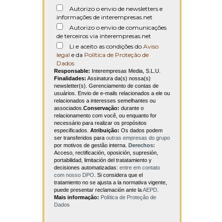
Autorizo o envio de newsletters e
informações de interempresas.net
Autorizo o envio de comunicações
de terceiros via interempresas.net
Li e aceito as condições do
Aviso
legal
e da
Política de Proteção de
Dados
Responsable:
Interempresas Media, S.L.U.
Finalidades:
Assinatura da(s) nossa(s)
newsletter(s). Gerenciamento de contas de
usuários. Envio de e-mails relacionados a ele ou
relacionados a interesses semelhantes ou
associados.
Conservação:
durante o
relacionamento com você, ou enquanto for
necessário para realizar os propósitos
especificados.
Atribuição:
Os dados podem
ser transferidos para
outras empresas do grupo
por motivos de gestão interna.
Derechos:
Acceso, rectificación, oposición, supresión,
portabilidad, limitación del tratatamiento y
decisiones automatizadas:
entre em contato
com nosso DPO
. Si considera que el
tratamiento no se ajusta a la normativa vigente,
puede presentar reclamación ante la
AEPD
.
Mais informação:
Política de Proteção de
Dados