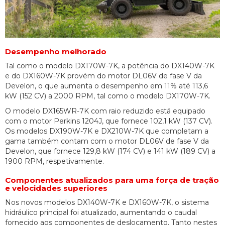
Desempenho melhorado
Tal como o modelo DX170W-7K, a potência do DX140W-7K
e do DX160W-7K provém do motor DL06V de fase V da
Develon, o que aumenta o desempenho em 11% até 113,6
kW (152 CV) a 2000 RPM, tal como o modelo DX170W-7K.
O modelo DX165WR-7K com raio reduzido está equipado
com o motor Perkins 1204J, que fornece 102,1 kW (137 CV).
Os modelos DX190W-7K e DX210W-7K que completam a
gama também contam com o motor DL06V de fase V da
Develon, que fornece 129,8 kW (174 CV) e 141 kW (189 CV) a
1900 RPM, respetivamente.
Componentes atualizados para uma força de tração
e velocidades superiores
Nos novos modelos DX140W-7K e DX160W-7K, o sistema
hidráulico principal foi atualizado, aumentando o caudal
fornecido aos componentes de deslocamento. Tanto nestes