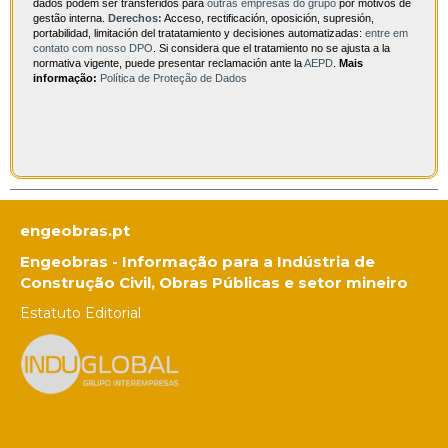
dados podem ser transferidos para
outras empresas do grupo
por motivos de
gestão interna.
Derechos:
Acceso, rectificación, oposición, supresión,
portabilidad, limitación del tratatamiento y decisiones automatizadas:
entre em
contato com nosso DPO
. Si considera que el tratamiento no se ajusta a la
normativa vigente, puede presentar reclamación ante la
AEPD
.
Mais
informação:
Política de Proteção de Dados
engeobras.pt
Engeobras - Informação para a Indústria de
Construção Civil, Obras Públicas e setor mineiro
Estatuto Editorial