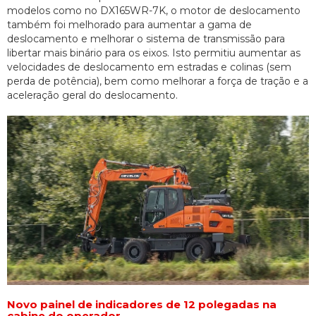
modelos como no DX165WR-7K, o motor de deslocamento
também foi melhorado para aumentar a gama de
deslocamento e melhorar o sistema de transmissão para
libertar mais binário para os eixos. Isto permitiu aumentar as
velocidades de deslocamento em estradas e colinas (sem
perda de potência), bem como melhorar a força de tração e a
aceleração geral do deslocamento.
Novo painel de indicadores de 12 polegadas na
cabine do operador