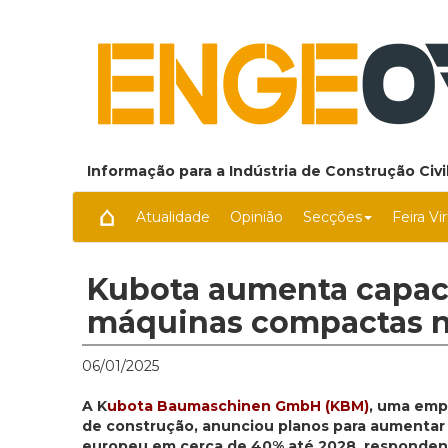
Informação para a Indústria de Construção Civil
Atualidade
Opinião
Secções
Feira Vi
Kubota aumenta capac
máquinas compactas 
06/01/2025
A K
ubota Baumaschinen GmbH (KBM)
, uma emp
de construção, anunciou planos para aumentar
europeu em cerca de 40% até 2028, respondendo