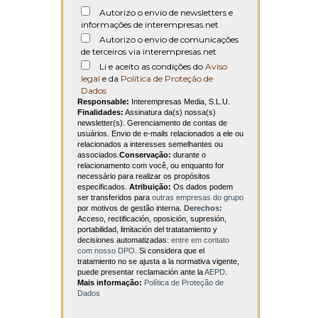
Autorizo o envio de newsletters e
informações de interempresas.net
Autorizo o envio de comunicações
de terceiros via interempresas.net
Li e aceito as condições do
Aviso
legal
e da
Política de Proteção de
Dados
Responsable:
Interempresas Media, S.L.U.
Finalidades:
Assinatura da(s) nossa(s)
newsletter(s). Gerenciamento de contas de
usuários. Envio de e-mails relacionados a ele ou
relacionados a interesses semelhantes ou
associados.
Conservação:
durante o
relacionamento com você, ou enquanto for
necessário para realizar os propósitos
especificados.
Atribuição:
Os dados podem
ser transferidos para
outras empresas do grupo
por motivos de gestão interna.
Derechos:
Acceso, rectificación, oposición, supresión,
portabilidad, limitación del tratatamiento y
decisiones automatizadas:
entre em contato
com nosso DPO
. Si considera que el
tratamiento no se ajusta a la normativa vigente,
puede presentar reclamación ante la
AEPD
.
Mais informação:
Política de Proteção de
Dados