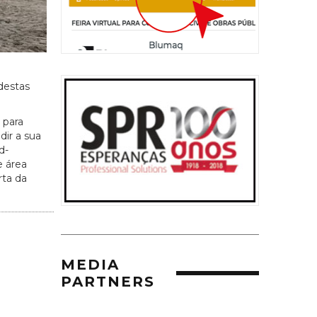
destas
 para
dir a sua
d-
 área
rta da
MEDIA
PARTNERS