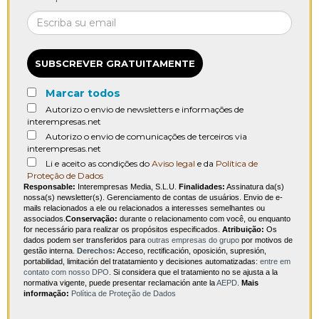
SUBSCREVER GRATUITAMENTE
Marcar todos
Autorizo o envio de newsletters e informações de
interempresas.net
Autorizo o envio de comunicações de terceiros via
interempresas.net
Li e aceito as condições do
Aviso legal
e da
Política de
Proteção de Dados
Responsable:
Interempresas Media, S.L.U.
Finalidades:
Assinatura da(s)
nossa(s) newsletter(s). Gerenciamento de contas de usuários. Envio de e-
mails relacionados a ele ou relacionados a interesses semelhantes ou
associados.
Conservação:
durante o relacionamento com você, ou enquanto
for necessário para realizar os propósitos especificados.
Atribuição:
Os
dados podem ser transferidos para
outras empresas do grupo
por motivos de
gestão interna.
Derechos:
Acceso, rectificación, oposición, supresión,
portabilidad, limitación del tratatamiento y decisiones automatizadas:
entre em
contato com nosso DPO
. Si considera que el tratamiento no se ajusta a la
normativa vigente, puede presentar reclamación ante la
AEPD
.
Mais
informação:
Política de Proteção de Dados